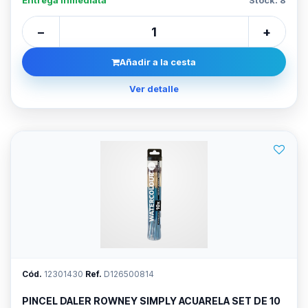
Entrega inmediata
Stock: 8
−
+
Añadir a la cesta
Ver detalle
Cód.
12301430
Ref.
D126500814
PINCEL DALER ROWNEY SIMPLY ACUARELA SET DE 10