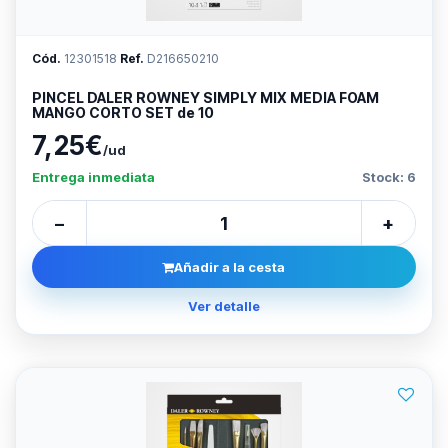
Cód.
12301518
Ref.
D216650210
PINCEL DALER ROWNEY SIMPLY MIX MEDIA FOAM
MANGO CORTO SET de 10
7,25€
/ud
Entrega inmediata
Stock: 6
−
+
Añadir a la cesta
Ver detalle