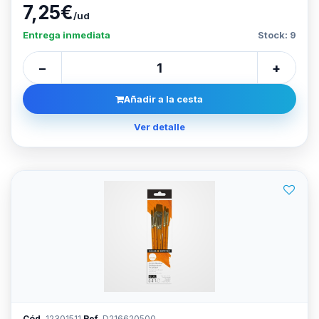
7,25€
/ud
Entrega inmediata
Stock: 9
−
+
Añadir a la cesta
Ver detalle
Cód.
12301511
Ref.
D216620500