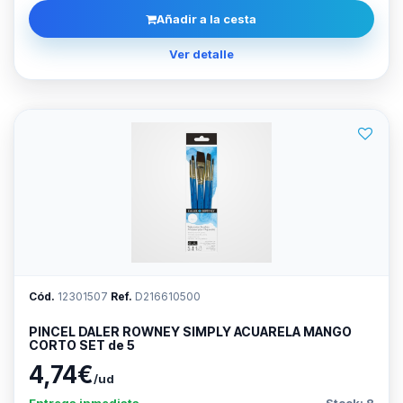
Añadir a la cesta
Ver detalle
Cód.
12301507
Ref.
D216610500
PINCEL DALER ROWNEY SIMPLY ACUARELA MANGO
CORTO SET de 5
4,74€
/ud