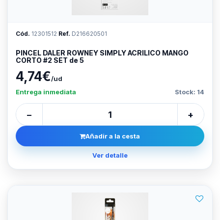
Cód.
12301512
Ref.
D216620501
PINCEL DALER ROWNEY SIMPLY ACRILICO MANGO
CORTO #2 SET de 5
4,74€
/ud
Entrega inmediata
Stock: 14
−
+
Añadir a la cesta
Ver detalle