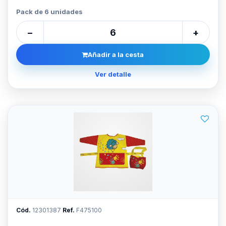
Pack de 6 unidades
−
+
Añadir a la cesta
Ver detalle
Cód.
12301387
Ref.
F475100