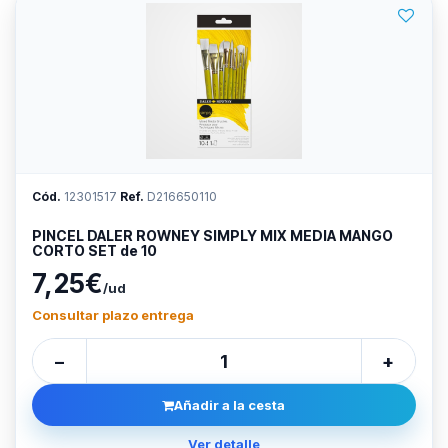
Cód.
12301517
Ref.
D216650110
PINCEL DALER ROWNEY SIMPLY MIX MEDIA MANGO
CORTO SET de 10
7,25€
/ud
Consultar plazo entrega
−
+
Añadir a la cesta
Ver detalle