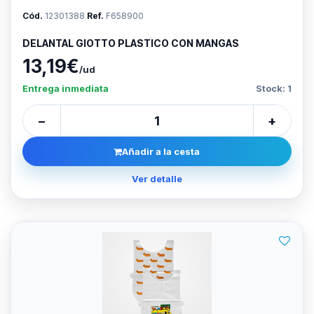
Cód.
12301388
Ref.
F658900
DELANTAL GIOTTO PLASTICO CON MANGAS
13,19€
/ud
Entrega inmediata
Stock: 1
−
+
Añadir a la cesta
Ver detalle