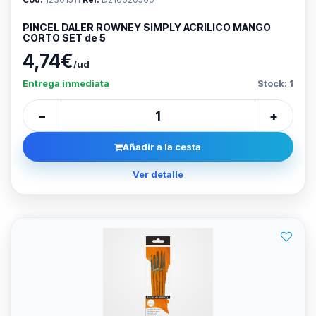
PINCEL DALER ROWNEY SIMPLY ACRILICO MANGO
CORTO SET de 5
4,74€
/ud
Entrega inmediata
Stock: 1
−
+
Añadir a la cesta
Ver detalle