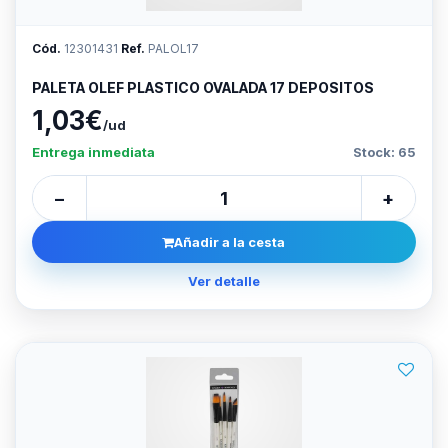
Cód.
12301431
Ref.
PALOL17
PALETA OLEF PLASTICO OVALADA 17 DEPOSITOS
1,03€
/ud
Entrega inmediata
Stock: 65
−
+
Añadir a la cesta
Ver detalle