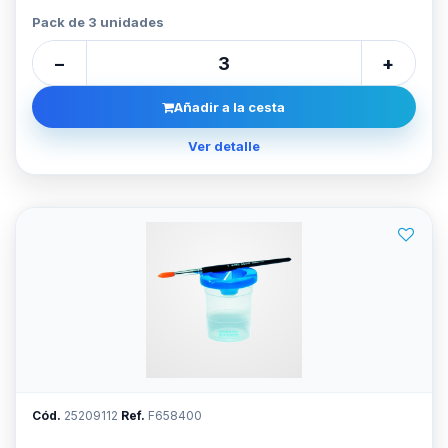
Pack de 3 unidades
−
+
Añadir a la cesta
Ver detalle
Cód.
25209112
Ref.
F658400