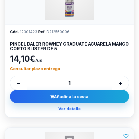
Cód.
12301423
Ref.
D212550006
PINCEL DALER ROWNEY GRADUATE ACUARELA MANGO
CORTO BLISTER DE 5
14,10€
/ud
Consultar plazo entrega
−
+
Añadir a la cesta
Ver detalle