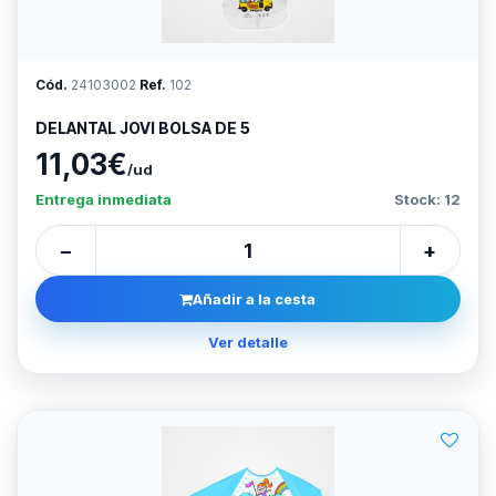
Cód.
24103002
Ref.
102
DELANTAL JOVI BOLSA DE 5
11,03€
/ud
Entrega inmediata
Stock: 12
−
+
Añadir a la cesta
Ver detalle