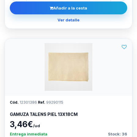
Añadir a la cesta
Ver detalle
Cód.
12301386
Ref.
99290115
GAMUZA TALENS PIEL 13X18CM
3,46€
/ud
Entrega inmediata
Stock: 36