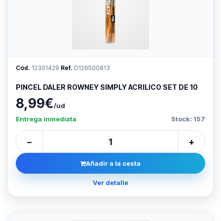
Cód.
12301429
Ref.
D126500813
PINCEL DALER ROWNEY SIMPLY ACRILICO SET DE 10
8,99€
/ud
Entrega inmediata
Stock: 157
−
+
Añadir a la cesta
Ver detalle