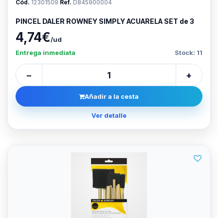
Cód.
12301509
Ref.
D845900004
PINCEL DALER ROWNEY SIMPLY ACUARELA SET de 3
4,74€
/ud
Entrega inmediata
Stock: 11
−
+
Añadir a la cesta
Ver detalle